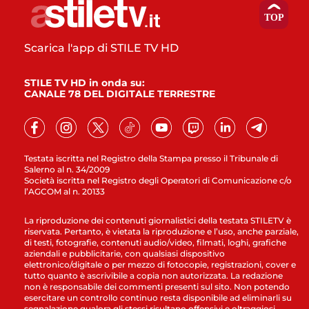
Scarica l'app di STILE TV HD
STILE TV HD in onda su:
CANALE 78 DEL DIGITALE TERRESTRE
Testata iscritta nel Registro della Stampa presso il Tribunale di
Salerno al n. 34/2009
Società iscritta nel Registro degli Operatori di Comunicazione c/o
l’AGCOM al n. 20133
La riproduzione dei contenuti giornalistici della testata STILETV è
riservata. Pertanto, è vietata la riproduzione e l’uso, anche parziale,
di testi, fotografie, contenuti audio/video, filmati, loghi, grafiche
aziendali e pubblicitarie, con qualsiasi dispositivo
elettronico/digitale o per mezzo di fotocopie, registrazioni, cover e
tutto quanto è ascrivibile a copia non autorizzata. La redazione
non è responsabile dei commenti presenti sul sito. Non potendo
esercitare un controllo continuo resta disponibile ad eliminarli su
segnalazione qualora gli stessi risultano offensivi e oltraggiosi.