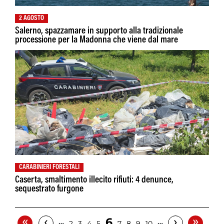
2 AGOSTO
Salerno, spazzamare in supporto alla tradizionale
processione per la Madonna che viene dal mare
CARABINIERI FORESTALI
Caserta, smaltimento illecito rifiuti: 4 denunce,
sequestrato furgone
«
»
‹
›
6
…
…
2
3
4
5
7
8
9
10