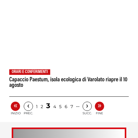
ORARI E CONFERIMENTI
Capaccio Paestum, isola ecologica di Varolato riapre il 10
agosto
«
»
‹
›
3
…
1
2
4
5
6
7
INIZIO
PREC.
SUCC.
FINE