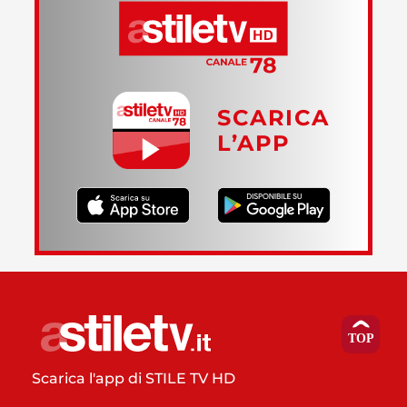
SCARICA
L’APP
Scarica l'app di STILE TV HD