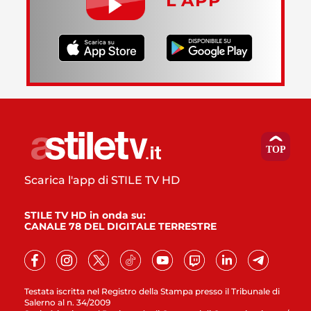
L’APP
Scarica l'app di STILE TV HD
STILE TV HD in onda su:
CANALE 78 DEL DIGITALE TERRESTRE
Testata iscritta nel Registro della Stampa presso il Tribunale di
Salerno al n. 34/2009