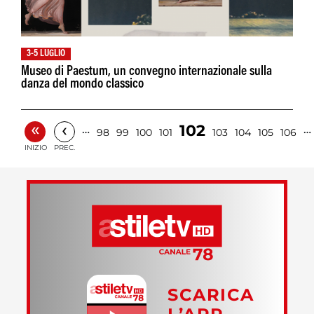
3-5 LUGLIO
Museo di Paestum, un convegno internazionale sulla
danza del mondo classico
«
‹
102
…
…
98
99
100
101
103
104
105
106
INIZIO
PREC.
SCARICA