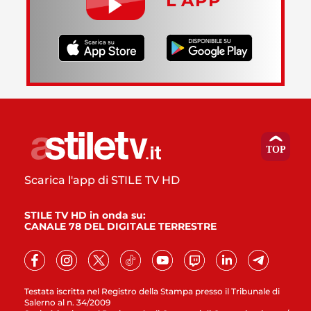
L’APP
Scarica l'app di STILE TV HD
STILE TV HD in onda su:
CANALE 78 DEL DIGITALE TERRESTRE
Testata iscritta nel Registro della Stampa presso il Tribunale di
Salerno al n. 34/2009