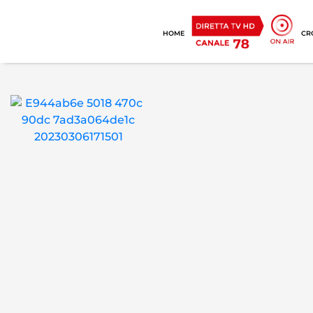
HOME
CR