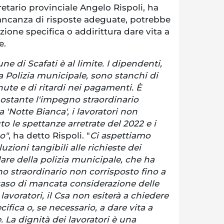
etario provinciale Angelo Rispoli, ha
ncanza di risposte adeguate, potrebbe
one specifica o addirittura dare vita a
e.
e di Scafati è al limite. I dipendenti,
la Polizia municipale, sono stanchi di
e e di ritardi nei pagamenti. È
nostante l'impegno straordinario
 'Notte Bianca', i lavoratori non
o le spettanze arretrate del 2022 e i
o"
, ha detto Rispoli. "
Ci aspettiamo
uzioni tangibili alle richieste dei
lare della polizia municipale, che ha
 straordinario non corrisposto fino a
aso di mancata considerazione delle
 lavoratori, il Csa non esiterà a chiedere
fica o, se necessario, a dare vita a
. La dignità dei lavoratori è una