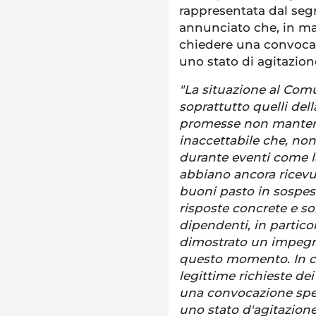
rappresentata dal segr
annunciato che, in ma
chiedere una convocazi
uno stato di agitazion
"La situazione al Comun
soprattutto quelli del
promesse non mantenut
inaccettabile che, no
durante eventi come la
abbiano ancora ricevut
buoni pasto in sospes
risposte concrete e sol
dipendenti, in partico
dimostrato un impegno
questo momento. In c
legittime richieste dei
una convocazione speci
uno stato d'agitazione