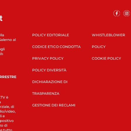
lla
POLICY EDITORIALE
WHISTLEBLOWER
Salerno al
CODICE ETICO CONDOTTA
POLICY
gli
/o
PRIVACY POLICY
COOKIE POLICY
POLICY DIVERSITÀ
ERRESTRE
DICHIARAZIONE DI
TRASPARENZA
LETV è
a
GESTIONE DEI RECLAMI
ziale, di
dio/video,
i e
spositivo
zo di
 e tutto