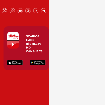
SCARICA
L’APP
di STILETV
HD
CANALE 78