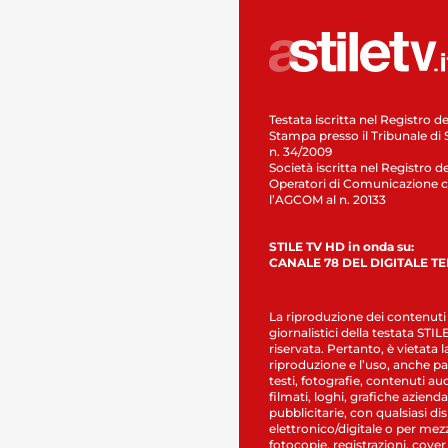
Testata iscritta nel Registro de
Stampa presso il Tribunale di 
n. 34/2009
Società iscritta nel Registro de
Operatori di Comunicazione c
l’AGCOM al n. 20133
STILE TV HD in onda su:
CANALE 78 DEL DIGITALE T
La riproduzione dei contenuti
giornalistici della testata STI
riservata. Pertanto, è vietata l
riproduzione e l’uso, anche par
testi, fotografie, contenuti au
filmati, loghi, grafiche aziendal
pubblicitarie, con qualsiasi di
elettronico/digitale o per mez
fotocopie, registrazioni, cover