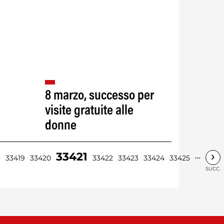
8 marzo, successo per
visite gratuite alle
donne
›
33421
…
8
33419
33420
33422
33423
33424
33425
SUCC.