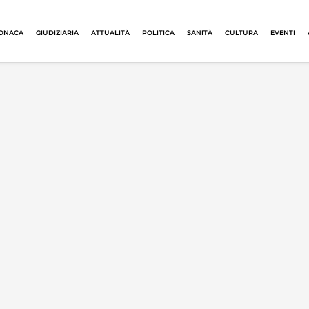
ONACA
GIUDIZIARIA
ATTUALITÀ
POLITICA
SANITÀ
CULTURA
EVENTI