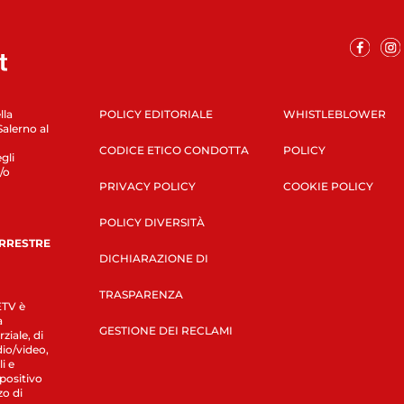
lla
POLICY EDITORIALE
WHISTLEBLOWER
Salerno al
CODICE ETICO CONDOTTA
POLICY
gli
/o
PRIVACY POLICY
COOKIE POLICY
POLICY DIVERSITÀ
ERRESTRE
DICHIARAZIONE DI
TRASPARENZA
LETV è
a
GESTIONE DEI RECLAMI
ziale, di
dio/video,
i e
spositivo
zo di