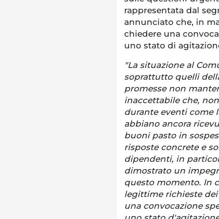
rappresentata dal segr
annunciato che, in ma
chiedere una convocazi
uno stato di agitazion
"La situazione al Comun
soprattutto quelli del
promesse non mantenut
inaccettabile che, no
durante eventi come la
abbiano ancora ricevut
buoni pasto in sospes
risposte concrete e sol
dipendenti, in partico
dimostrato un impegno
questo momento. In c
legittime richieste dei
una convocazione speci
uno stato d'agitazione