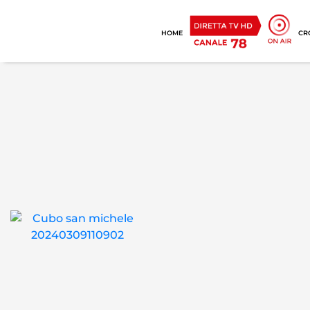
HOME
CR