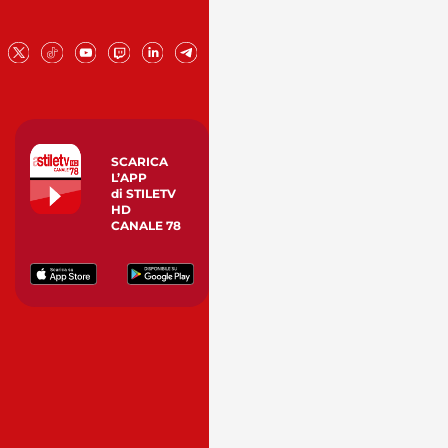
SCARICA
L’APP
di STILETV
HD
CANALE 78