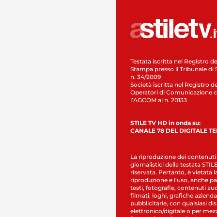
Testata iscritta nel Registro de
Stampa presso il Tribunale di 
n. 34/2009
Società iscritta nel Registro de
Operatori di Comunicazione c
l’AGCOM al n. 20133
STILE TV HD in onda su:
CANALE 78 DEL DIGITALE T
La riproduzione dei contenuti
giornalistici della testata STI
riservata. Pertanto, è vietata l
riproduzione e l’uso, anche par
testi, fotografie, contenuti au
filmati, loghi, grafiche aziendal
pubblicitarie, con qualsiasi di
elettronico/digitale o per mez