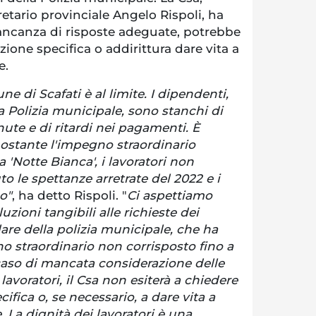
etario provinciale Angelo Rispoli, ha
ncanza di risposte adeguate, potrebbe
one specifica o addirittura dare vita a
e.
e di Scafati è al limite. I dipendenti,
la Polizia municipale, sono stanchi di
e e di ritardi nei pagamenti. È
nostante l'impegno straordinario
 'Notte Bianca', i lavoratori non
o le spettanze arretrate del 2022 e i
o"
, ha detto Rispoli. "
Ci aspettiamo
uzioni tangibili alle richieste dei
lare della polizia municipale, che ha
 straordinario non corrisposto fino a
aso di mancata considerazione delle
 lavoratori, il Csa non esiterà a chiedere
fica o, se necessario, a dare vita a
. La dignità dei lavoratori è una