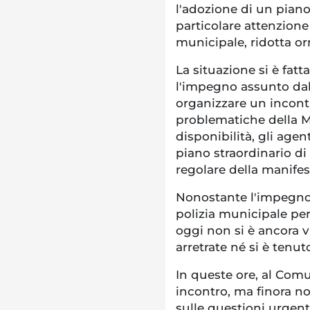
l'adozione di un piano
particolare attenzione 
municipale, ridotta or
La situazione si è fa
l'impegno assunto dal 
organizzare un incontr
problematiche della Mu
disponibilità, gli ag
piano straordinario d
regolare della manife
Nonostante l'impegno 
polizia municipale per
oggi non si è ancora v
arretrate né si è tenu
In queste ore, al Comu
incontro, ma finora no
sulle questioni urgent