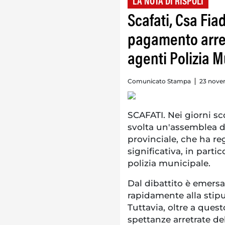
LA NOTA DI RISPOLI
Scafati, Csa Fi
pagamento arret
agenti Polizia M
Comunicato Stampa
23 nove
SCAFATI. Nei giorni sco
svolta un'assemblea d
provinciale, che ha re
significativa, in parti
polizia municipale.
Dal dibattito è emersa
rapidamente alla stipu
Tuttavia, oltre a ques
spettanze arretrate del