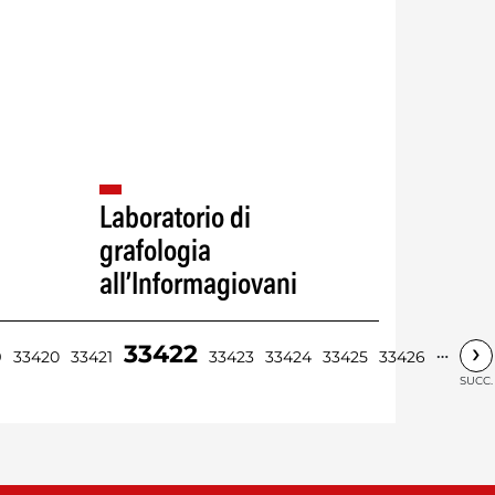
Laboratorio di
grafologia
all’Informagiovani
›
33422
…
9
33420
33421
33423
33424
33425
33426
SUCC.