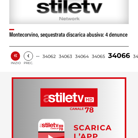
Montecorvino, sequestrata discarica abusiva: 4 denunce
«
‹
34066
…
34062
34063
34064
34065
3
INIZIO
PREC.
SCARICA
L’APP