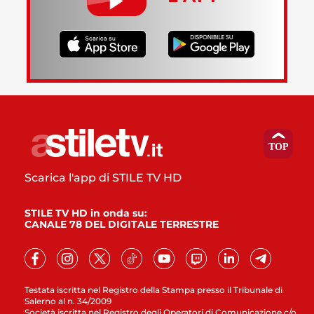
Scarica l'app di STILE TV HD
STILE TV HD in onda su:
CANALE 78 DEL DIGITALE TERRESTRE
Testata iscritta nel Registro della Stampa presso il Tribunale di
Salerno al n. 34/2009
Società iscritta nel Registro degli Operatori di Comunicazione c/o