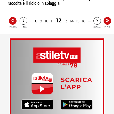
raccolta e il riciclo in spiaggia
«
»
‹
›
12
…
…
8
9
10
11
13
14
15
16
INIZIO
PREC.
SUCC.
FINE
SCARICA
L’APP