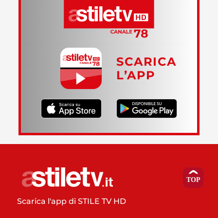
SCARICA
L’APP
Scarica l'app di STILE TV HD