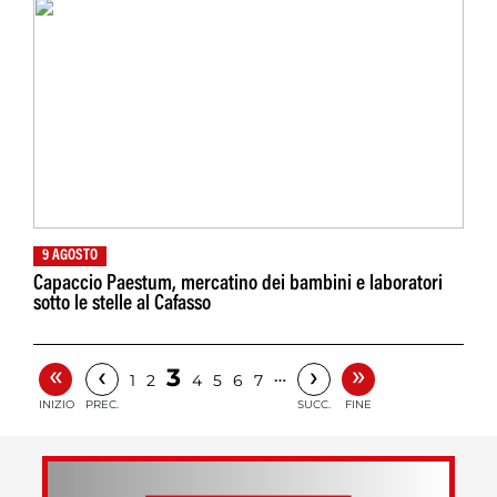
9 AGOSTO
Capaccio Paestum, mercatino dei bambini e laboratori
sotto le stelle al Cafasso
«
»
‹
›
3
…
1
2
4
5
6
7
INIZIO
PREC.
SUCC.
FINE