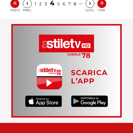
«
»
‹
›
4
…
1
2
3
5
6
7
8
INIZIO
PREC.
SUCC.
FINE
SCARICA
L’APP