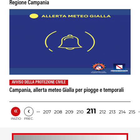
Regione Campania
AVVISO DELLA PROTEZIONE CIVILE
Campania, allerta meteo Gialla per piogge e temporali
«
‹
211
…
207
208
209
210
212
213
214
215
INIZIO
PREC.