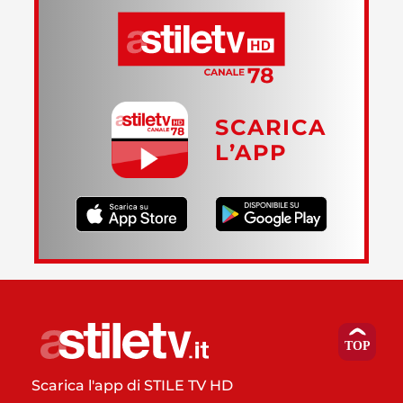
SCARICA
L’APP
Scarica l'app di STILE TV HD