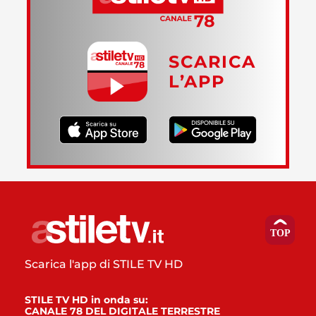
SCARICA
L’APP
Scarica l'app di STILE TV HD
STILE TV HD in onda su:
CANALE 78 DEL DIGITALE TERRESTRE