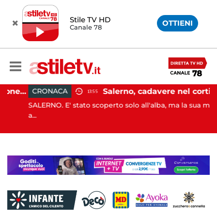
Stile TV HD
OTTIENI
Canale 78
Capaccio Paestum, evasione tassa di soggiorno: scoperte 49 strutture fantasma, elevate 132 sanzioni
Salerno, cadavere nel cortile di un palazzo: indaga la Polizia
CRONACA
13:55
SALERNO. E' stato scoperto solo all'alba, ma la sua morte è
a...