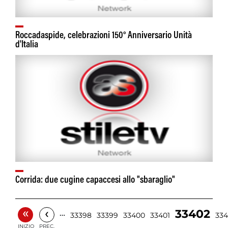
Roccadaspide, celebrazioni 150° Anniversario Unità
d'Italia
Corrida: due cugine capaccesi allo "sbaraglio"
«
‹
33402
…
33398
33399
33400
33401
33
INIZIO
PREC.