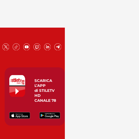
SCARICA
L’APP
di STILETV
HD
CANALE 78