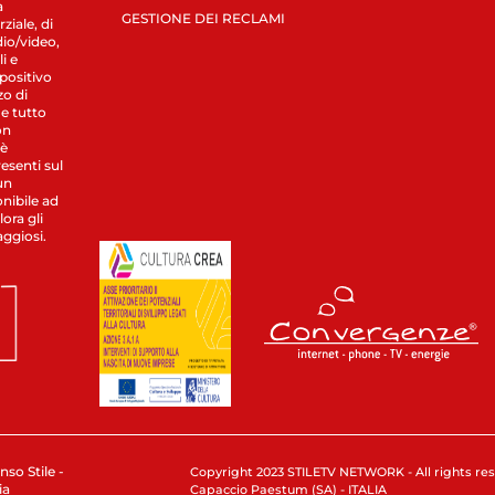
a
GESTIONE DEI RECLAMI
ziale, di
dio/video,
i e
spositivo
zo di
 e tutto
on
 è
esenti sul
un
nibile ad
ora gli
aggiosi.
nso Stile -
Copyright 2023 STILETV NETWORK - All rights rese
ia
Capaccio Paestum (SA) - ITALIA