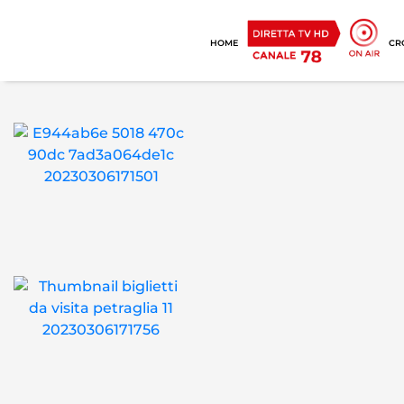
HOME
CR