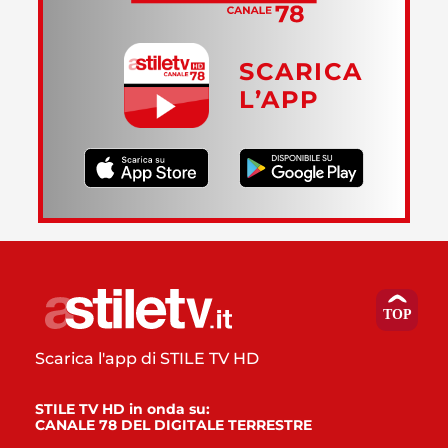
SCARICA
L’APP
Scarica l'app di STILE TV HD
STILE TV HD in onda su:
CANALE 78 DEL DIGITALE TERRESTRE