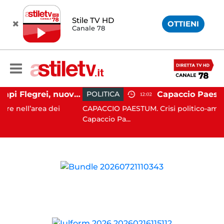
Stile TV HD
OTTIENI
Canale 78
Paura ai Campi Flegrei, nuova scossa e sciame sismico
POLITICA
12:02
l’area dei
CAPACCIO PAESTUM. Crisi politico-amministrat
Capaccio Pa...