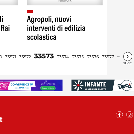
di
Agropoli, nuovi
 Rai
interventi di edilizia
scolastica
›
33573
…
0
33571
33572
33574
33575
33576
33577
SUCC.