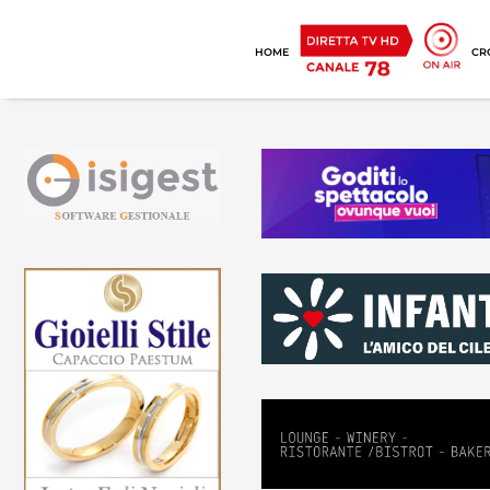
HOME
CR