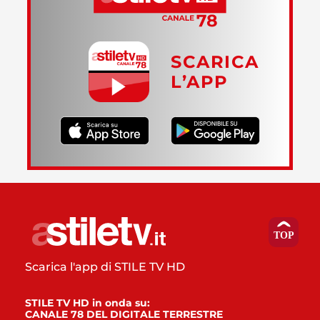
SCARICA
L’APP
Scarica l'app di STILE TV HD
STILE TV HD in onda su:
CANALE 78 DEL DIGITALE TERRESTRE