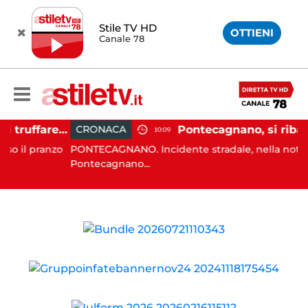
Stile TV HD
OTTIENI
Canale 78
Sant'Antimo, tenta di truffare anziana: 16enne denunciato dai carabinieri
CRONACA
10:09
l pranzo
PONTECAGNANO. Incidente stradale, nella notte, a
Pontecagnano...