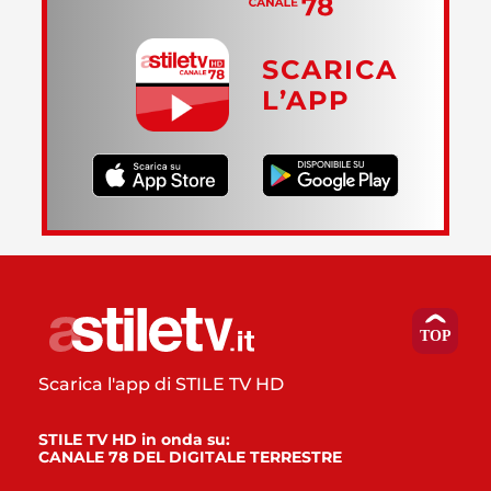
SCARICA
L’APP
Scarica l'app di STILE TV HD
STILE TV HD in onda su:
CANALE 78 DEL DIGITALE TERRESTRE