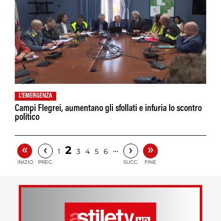
L'EMERGENZA
Campi Flegrei, aumentano gli sfollati e infuria lo scontro
politico
«
»
‹
›
2
…
1
3
4
5
6
INIZIO
PREC.
SUCC.
FINE