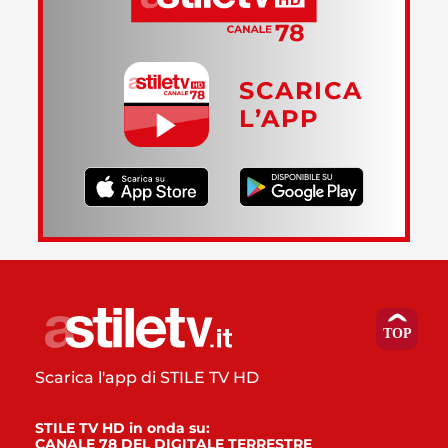
SCARICA
L’APP
Scarica l'app di STILE TV HD
STILE TV HD in onda su:
CANALE 78 DEL DIGITALE TERRESTRE