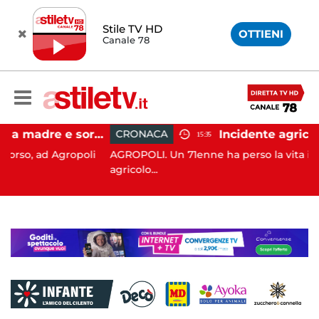
Stile TV HD
OTTIENI
Canale 78
Agropoli, botte a madre e sorella per ottenere denaro: 31enne in carcere
CRONACA
15:35
ropoli
AGROPOLI. Un 71enne ha perso la vita in un incidente
agricolo...