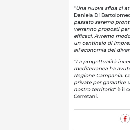
"
Una nuova sfida ci a
Daniela Di Bartolome
passato saremo pronti 
verranno proposti per 
efficaci. Avremo modo 
un centinaio di impre
all’economia dei diversi
"
La progettualità incen
mediterranea ha avuto
Regione Campania. Con
private per garantire 
nostro territorio
" è il
Cerretani.