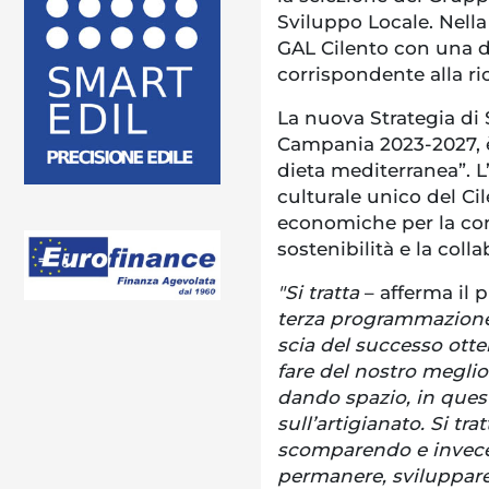
Sviluppo Locale. Nella 
GAL Cilento con una do
corrispondente alla ri
La nuova Strategia di
Campania 2023-2027, è 
dieta mediterranea”. L’
culturale unico del Ci
economiche per la c
sostenibilità e la coll
"Si tratta
– afferma il 
terza programmazione 
scia del successo otte
fare del nostro meglio 
dando spazio, in ques
sull’artigianato. Si tra
scomparendo e invece i
permanere, sviluppare,