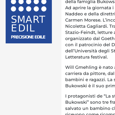
della famiglia Bukowsk
Ad aprire la giornata i
Naddeo e della direttr
Carmen Morese. L’inco
Nicoletta Gagliardi. T
Stazio-Feindt, letture
organizzato dal Goethe
con il patrocinio del 
dell’Università degli 
Letteratura festival.
Will Gmehling è nato 
carriera da pittore, dal
bambini e ragazzi. La 
Bukowski è il suo primo
I protagonisti de “La s
Bukowski” sono tre fra
salvato un bambino ch
ricevono come ricomp