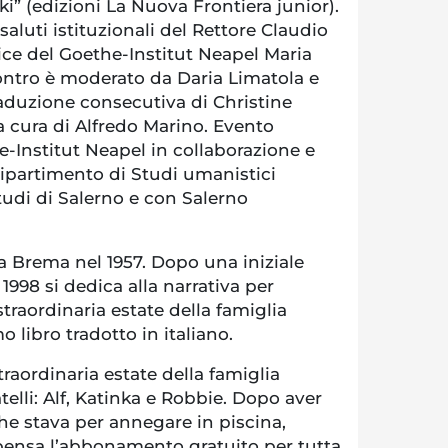
i” (edizioni La Nuova Frontiera junior).
 saluti istituzionali del Rettore Claudio
ice del Goethe-Institut Neapel Maria
ntro è moderato da Daria Limatola e
raduzione consecutiva di Christine
 a cura di Alfredo Marino. Evento
-Institut Neapel in collaborazione e
Dipartimento di Studi umanistici
Studi di Salerno e con Salerno
a Brema nel 1957. Dopo una iniziale
 1998 si dedica alla narrativa per
straordinaria estate della famiglia
 libro tradotto in italiano.
traordinaria estate della famiglia
telli: Alf, Katinka e Robbie. Dopo aver
e stava per annegare in piscina,
ensa l’abbonamento gratuito per tutta