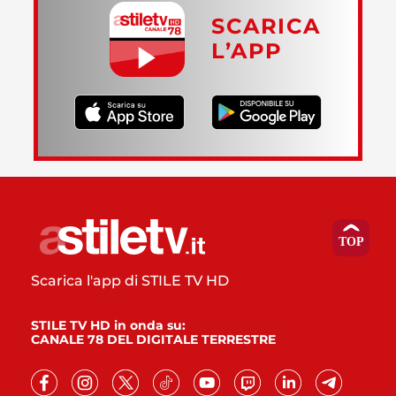
SCARICA
L’APP
Scarica l'app di STILE TV HD
STILE TV HD in onda su:
CANALE 78 DEL DIGITALE TERRESTRE