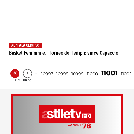
AL "PALA OLIMPIA"
Basket Femminile, I Torneo dei Templi: vince Capaccio
«
‹
11001
…
10997
10998
10999
11000
11002
INIZIO
PREC.