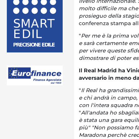
livello internazionale.
molto difficile ma che
prosieguo della stagi
conferenza stampa alla
"
Per me è la prima vol
e sarà certamente emo
per vivere queste sfi
dimostrare di poter es
Il Real Madrid ha Vini
avversario in meno d
"
Il Real ha grandissimi
e chi andrà in campo
con l'intera squadra no
"
All'andata ho sbaglia
è stata una gara equi
più" "Non possiamo far
Maradona perchè credo 