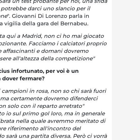
 Sarà un test probante per noi, una sfida
 potrebbe darci uno slancio per il
one
". Giovanni Di Lorenzo parla in
 vigilia della gara del Bernabeu.
ta qui a Madrid, non ci ho mai giocato
zionante. Facciamo i calciatori proprio
de affascinanti e domani dovremo
sere all'altezza della competizione"
cius infortunato, per voi è un
a dover fermare?
 campioni in rosa, non so chi sarà fuori
, ma certamente dovremo difenderci
n solo con il reparto arretrato"
to io sul primo gol loro, ma in generale
librata nella quale avremmo meritato di
e riferimento all'incontro del
sarà una partita diversa. Però ci vorrà