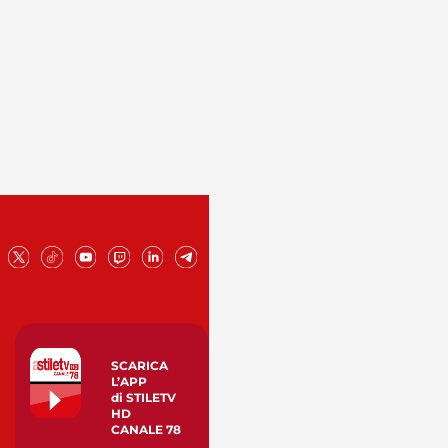
SCARICA
L’APP
di STILETV
HD
CANALE 78