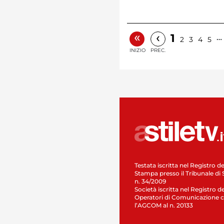
«
‹
1
…
2
3
4
5
INIZIO
PREC.
Testata iscritta nel Registro de
Stampa presso il Tribunale di 
n. 34/2009
Società iscritta nel Registro de
Operatori di Comunicazione c
l’AGCOM al n. 20133