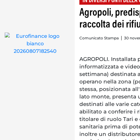
IN DIVERSI PUNTI DELLA 
Agropoli, predis
raccolta dei rifiu
Comunicato Stampa
30 nove
AGROPOLI. Installata p
informatizzata e video
settimana) destinata 
operano nella zona (po
stessa, posizionata all
lato monte, presenta u
destinati alle varie cat
abilitato a conferire i 
titolare di ruolo Tari e
sanitaria prima di poter
inoltre un distributo