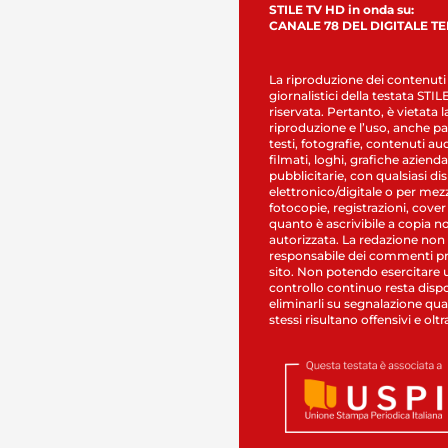
STILE TV HD in onda su:
CANALE 78 DEL DIGITALE T
La riproduzione dei contenuti
giornalistici della testata STI
riservata. Pertanto, è vietata l
riproduzione e l’uso, anche par
testi, fotografie, contenuti au
filmati, loghi, grafiche aziendal
pubblicitarie, con qualsiasi di
elettronico/digitale o per mez
fotocopie, registrazioni, cover
quanto è ascrivibile a copia n
autorizzata. La redazione non
responsabile dei commenti pr
sito. Non potendo esercitare 
controllo continuo resta dispo
eliminarli su segnalazione qual
stessi risultano offensivi e oltr