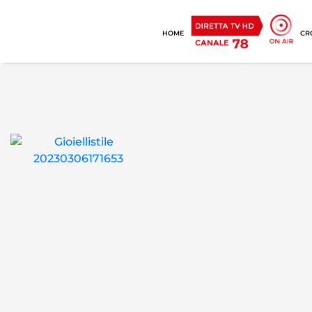
HOME
CR