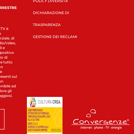
POLICY DIVERSITÀ
ERRESTRE
DICHIARAZIONE DI
TRASPARENZA
LETV è
a
GESTIONE DEI RECLAMI
ziale, di
dio/video,
i e
spositivo
zo di
 e tutto
on
 è
esenti sul
un
nibile ad
ora gli
aggiosi.