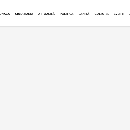
ONACA
GIUDIZIARIA
ATTUALITÀ
POLITICA
SANITÀ
CULTURA
EVENTI