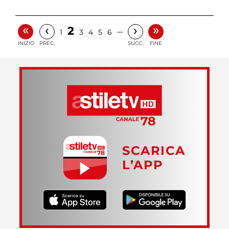
«
»
‹
›
2
…
1
3
4
5
6
INIZIO
PREC.
SUCC.
FINE
SCARICA
L’APP