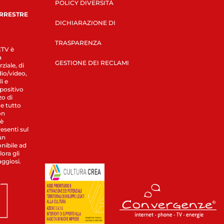
POLICY DIVERSITÀ
ERRESTRE
DICHIARAZIONE DI
TRASPARENZA
LETV è
a
GESTIONE DEI RECLAMI
ziale, di
dio/video,
i e
spositivo
zo di
 e tutto
on
 è
esenti sul
un
nibile ad
ora gli
aggiosi.