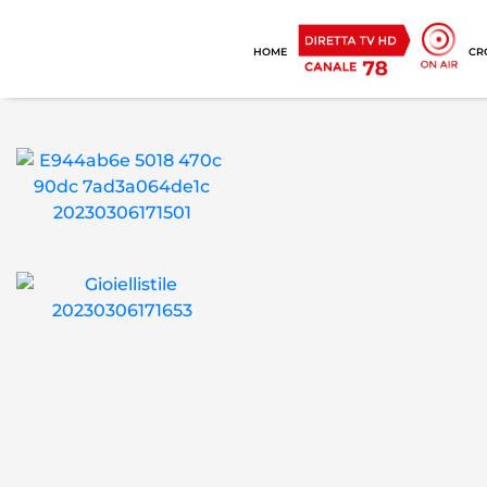
HOME
CR