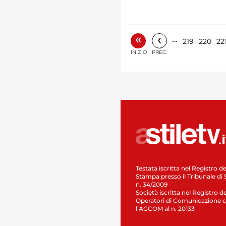
«
‹
…
219
220
22
INIZIO
PREC.
Testata iscritta nel Registro de
Stampa presso il Tribunale di 
n. 34/2009
Società iscritta nel Registro de
Operatori di Comunicazione c
l’AGCOM al n. 20133