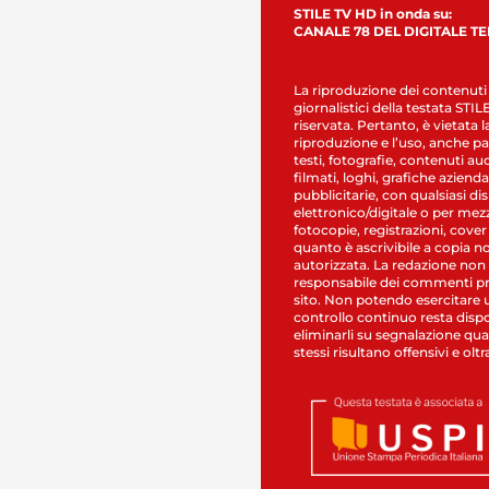
STILE TV HD in onda su:
CANALE 78 DEL DIGITALE T
La riproduzione dei contenuti
giornalistici della testata STI
riservata. Pertanto, è vietata l
riproduzione e l’uso, anche par
testi, fotografie, contenuti au
filmati, loghi, grafiche aziendal
pubblicitarie, con qualsiasi di
elettronico/digitale o per mez
fotocopie, registrazioni, cover
quanto è ascrivibile a copia n
autorizzata. La redazione non
responsabile dei commenti pr
sito. Non potendo esercitare 
controllo continuo resta dispo
eliminarli su segnalazione qual
stessi risultano offensivi e oltr