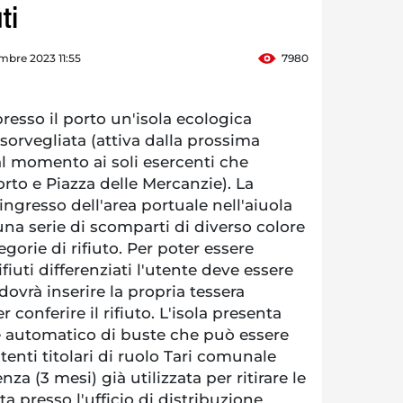
ti
mbre 2023 11:55
7980
resso il porto un'isola ecologica
sorvegliata (attiva dalla prossima
al momento ai soli esercenti che
rto e Piazza delle Mercanzie). La
'ingresso dell'area portuale nell'aiuola
na serie di scomparti di diverso colore
egorie di rifiuto. Per poter essere
rifiuti differenziati l'utente deve essere
 dovrà inserire la propria tessera
 conferire il rifiuto. L'isola presenta
re automatico di buste che può essere
utenti titolari di ruolo Tari comunale
a (3 mesi) già utilizzata per ritirare le
ta presso l'ufficio di distribuzione