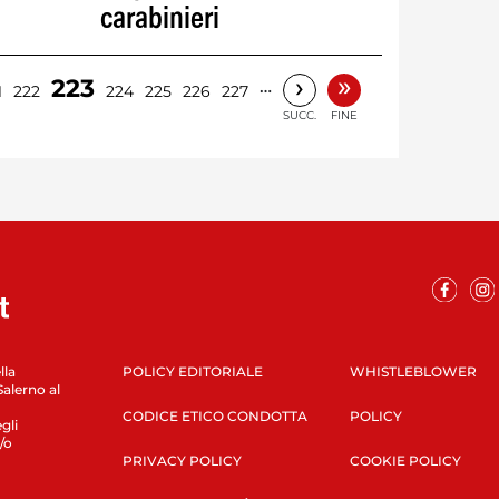
carabinieri
»
›
223
…
1
222
224
225
226
227
SUCC.
FINE
lla
POLICY EDITORIALE
WHISTLEBLOWER
Salerno al
CODICE ETICO CONDOTTA
POLICY
gli
/o
PRIVACY POLICY
COOKIE POLICY