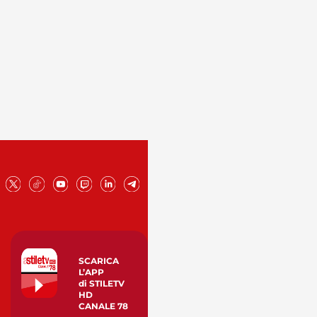
SCARICA
L’APP
di STILETV
HD
CANALE 78