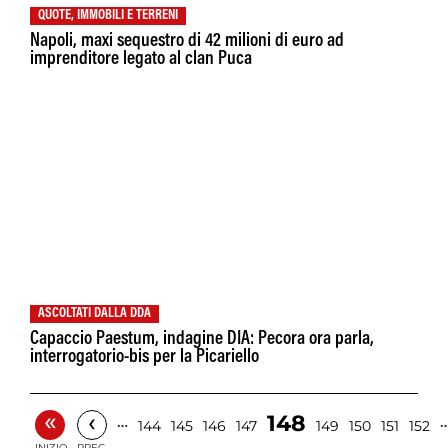
QUOTE, IMMOBILI E TERRENI
Napoli, maxi sequestro di 42 milioni di euro ad
imprenditore legato al clan Puca
ASCOLTATI DALLA DDA
Capaccio Paestum, indagine DIA: Pecora ora parla,
interrogatorio-bis per la Picariello
«
‹
148
…
144
145
146
147
149
150
151
152
INIZIO
PREC.