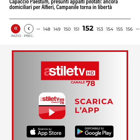
Capaccio Paestum, presunti appalti pilotati: ancora
domiciliari per Alfieri, Campanile torna in libertà
«
‹
152
…
…
148
149
150
151
153
154
155
156
INIZIO
PREC.
SCARICA
L’APP