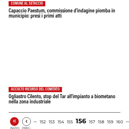
COMUNE AL SETACCIO
Capaccio Paestum, commissione d'indagine piomba in
municipio: presi i primi atti
ACCOLTO RICORSO DEL COMITATO
Ogliastro Cilento, stop del Tar all'impianto a biometano
nella zona industriale
«
‹
156
…
…
152
153
154
155
157
158
159
160
INIZIO
PREC.