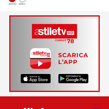
INIZIO
PREC.
SCARICA
L’APP