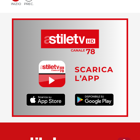
INIZIO
PREC.
SCARICA
L’APP