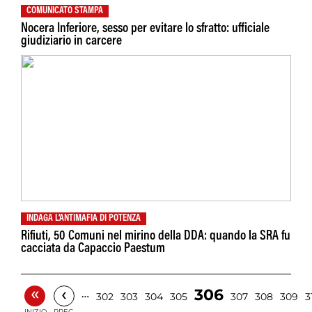
COMUNICATO STAMPA
Nocera Inferiore, sesso per evitare lo sfratto: ufficiale
giudiziario in carcere
INDAGA L'ANTIMAFIA DI POTENZA
Rifiuti, 50 Comuni nel mirino della DDA: quando la SRA fu
cacciata da Capaccio Paestum
«
‹
306
…
302
303
304
305
307
308
309
3
INIZIO
PREC.