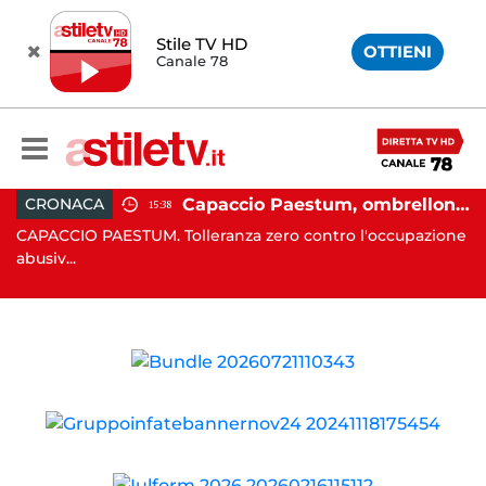
Stile TV HD
OTTIENI
Canale 78
 in moto nella notte: 19enne in prognosi riservata
Capaccio Paestum, ombrellone selvaggio: blitz della Municipale, sgomberate tutte le spiagge libere
CRONACA
15:38
in
CAPACCIO PAESTUM. Tolleranza zero contro l'occupazione
C
abusiv...
dr