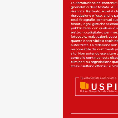
La riproduzione dei contenuti
giornalistici della testata STI
riservata. Pertanto, è vietata l
riproduzione e l’uso, anche par
testi, fotografie, contenuti au
filmati, loghi, grafiche aziendal
pubblicitarie, con qualsiasi di
elettronico/digitale o per mez
fotocopie, registrazioni, cover
quanto è ascrivibile a copia n
autorizzata. La redazione non
responsabile dei commenti pr
sito. Non potendo esercitare 
controllo continuo resta dispo
eliminarli su segnalazione qual
stessi risultano offensivi e oltr