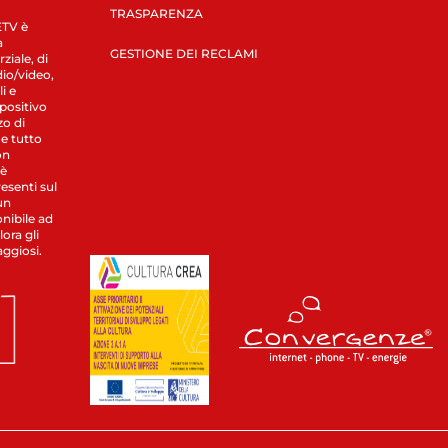
TRASPARENZA
LETV è
a
GESTIONE DEI RECLAMI
ziale, di
dio/video,
i e
spositivo
zo di
 e tutto
on
 è
esenti sul
un
nibile ad
ora gli
aggiosi.