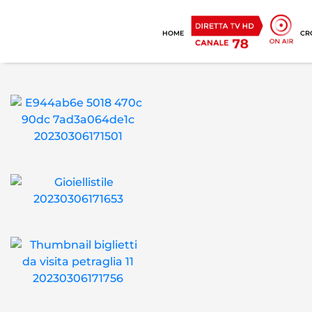
HOME
CR