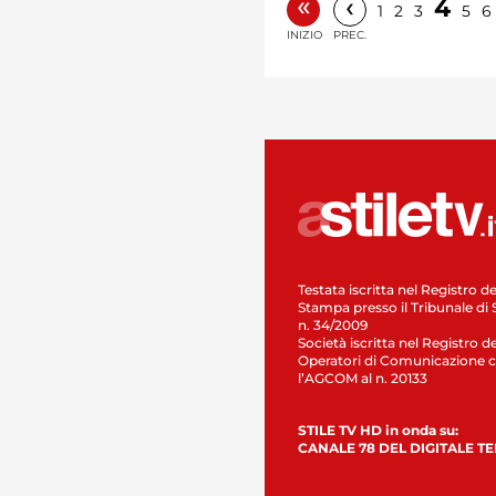
«
‹
4
1
2
3
5
6
INIZIO
PREC.
Testata iscritta nel Registro de
Stampa presso il Tribunale di 
n. 34/2009
Società iscritta nel Registro de
Operatori di Comunicazione c
l’AGCOM al n. 20133
STILE TV HD in onda su:
CANALE 78 DEL DIGITALE T