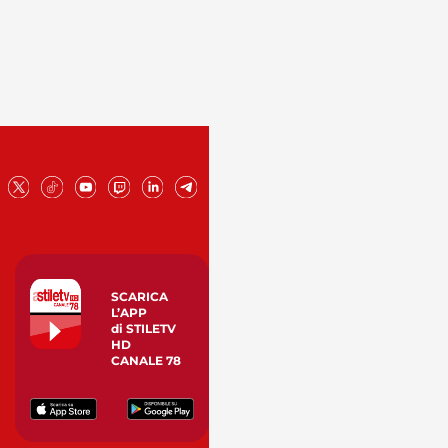
SCARICA
L’APP
di STILETV
HD
CANALE 78