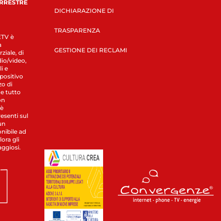
ERRESTRE
DICHIARAZIONE DI
TRASPARENZA
LETV è
a
GESTIONE DEI RECLAMI
ziale, di
dio/video,
i e
spositivo
zo di
 e tutto
on
 è
esenti sul
un
nibile ad
ora gli
aggiosi.