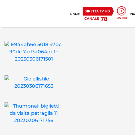
HOME
CR