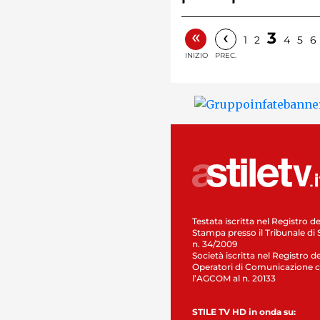
«
‹
3
1
2
4
5
6
INIZIO
PREC.
Testata iscritta nel Registro de
Stampa presso il Tribunale di 
n. 34/2009
Società iscritta nel Registro de
Operatori di Comunicazione c
l’AGCOM al n. 20133
STILE TV HD in onda su: