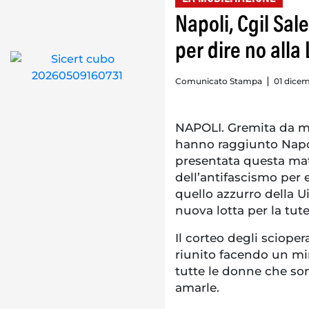
Napoli, Cgil Sal
per dire no alla
Comunicato Stampa
01 dicem
NAPOLI. Gremita da mig
hanno raggiunto Napol
presentata questa mat
dell’antifascismo per e
quello azzurro della U
nuova lotta per la tut
Il corteo degli scioper
riunito facendo un mi
tutte le donne che so
amarle.