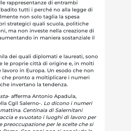
elle rappresentanze di entrambi
badito tutti i perché no alla legge di
lmente non solo taglia la spesa
ori strategici quali scuola, politiche
ioni, ma non investe nella creazione di
 aumentando in maniera sostanziale il
la dei quali diplomati e laureati, sono
re le proprie città di origine e, in molti
care lavoro in Europa. Un esodo che non
 che pronto a moltiplicare i numeri
 che invertano la tendenza.
sta
- afferma Antonio Apadula,
lla Cgil Salerno-
. Lo dicono i numeri
 mattina. Centinaia di Salernitani
accia e svuotato i luoghi di lavoro per
e preoccupazione per le scelte che si