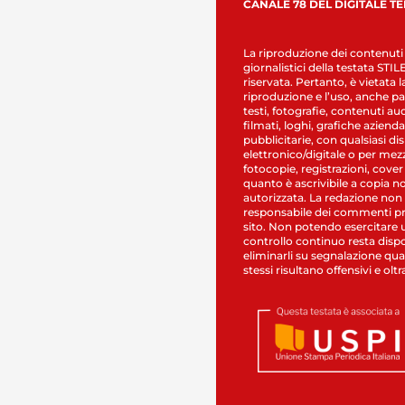
CANALE 78 DEL DIGITALE T
La riproduzione dei contenuti
giornalistici della testata STI
riservata. Pertanto, è vietata l
riproduzione e l’uso, anche par
testi, fotografie, contenuti au
filmati, loghi, grafiche aziendal
pubblicitarie, con qualsiasi di
elettronico/digitale o per mez
fotocopie, registrazioni, cover
quanto è ascrivibile a copia n
autorizzata. La redazione non
responsabile dei commenti pr
sito. Non potendo esercitare 
controllo continuo resta dispo
eliminarli su segnalazione qual
stessi risultano offensivi e oltr