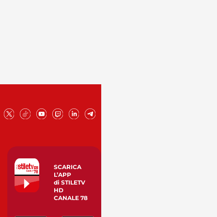
SCARICA
L’APP
di STILETV
HD
CANALE 78