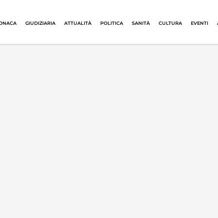
ONACA
GIUDIZIARIA
ATTUALITÀ
POLITICA
SANITÀ
CULTURA
EVENTI