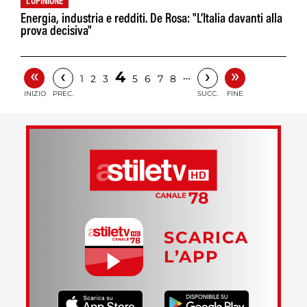
L'OPINIONE
Energia, industria e redditi. De Rosa: "L’Italia davanti alla
prova decisiva"
«
»
‹
›
4
…
1
2
3
5
6
7
8
INIZIO
PREC.
SUCC.
FINE
SCARICA
L’APP