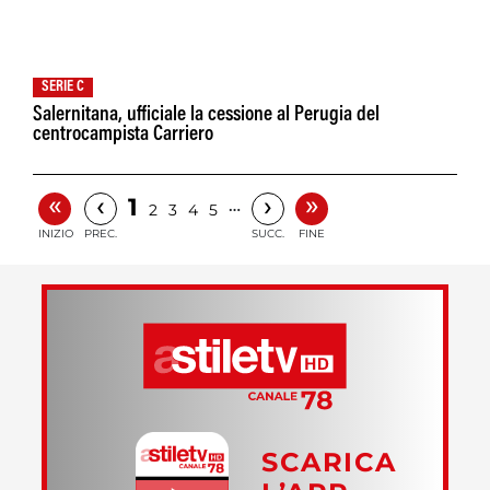
SERIE C
Salernitana, ufficiale la cessione al Perugia del
centrocampista Carriero
«
»
‹
›
1
…
2
3
4
5
INIZIO
PREC.
SUCC.
FINE
SCARICA