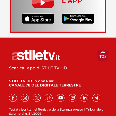
L’APP
Scarica l'app di STILE TV HD
STILE TV HD in onda su:
CANALE 78 DEL DIGITALE TERRESTRE
Testata iscritta nel Registro della Stampa presso il Tribunale di
Salerno al n. 34/2009