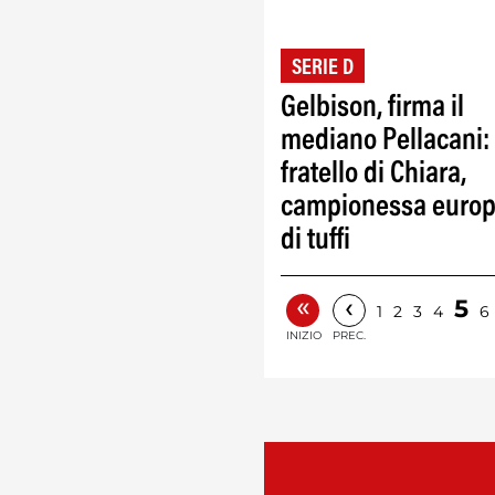
SERIE D
Gelbison, firma il
mediano Pellacani: è
fratello di Chiara,
campionessa euro
di tuffi
«
‹
5
1
2
3
4
6
INIZIO
PREC.