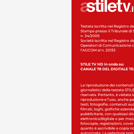
Testata iscritta nel Registro de
Stampa presso il Tribunale di 
n. 34/2009
Società iscritta nel Registro de
Operatori di Comunicazione c
l’AGCOM al n. 20133
STILE TV HD in onda su:
CANALE 78 DEL DIGITALE T
La riproduzione dei contenuti
giornalistici della testata STI
riservata. Pertanto, è vietata l
riproduzione e l’uso, anche par
testi, fotografie, contenuti au
filmati, loghi, grafiche aziendal
pubblicitarie, con qualsiasi di
elettronico/digitale o per mez
fotocopie, registrazioni, cover
quanto è ascrivibile a copia n
autorizzata. La redazione non