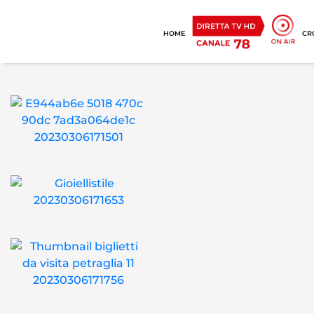
HOME
CR