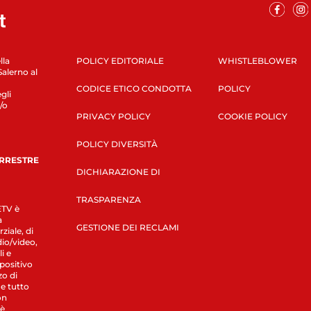
lla
POLICY EDITORIALE
WHISTLEBLOWER
Salerno al
CODICE ETICO CONDOTTA
POLICY
gli
/o
PRIVACY POLICY
COOKIE POLICY
POLICY DIVERSITÀ
ERRESTRE
DICHIARAZIONE DI
TRASPARENZA
LETV è
a
GESTIONE DEI RECLAMI
ziale, di
dio/video,
i e
spositivo
zo di
 e tutto
on
 è