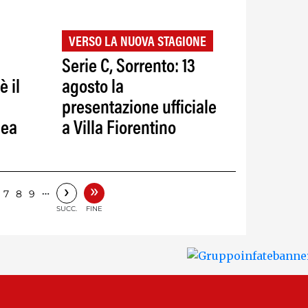
VERSO LA NUOVA STAGIONE
Serie C, Sorrento: 13
 il
agosto la
presentazione ufficiale
pea
a Villa Fiorentino
»
›
…
7
8
9
SUCC.
FINE