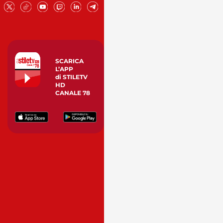
SCARICA
L’APP
di STILETV
HD
CANALE 78