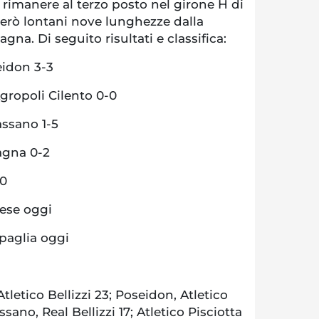
 rimanere al terzo posto nel girone H di
però lontani nove lunghezze dalla
na. Di seguito risultati e classifica:
eidon 3-3
Agropoli Cilento 0-0
assano 1-5
agna 0-2
-0
nese oggi
ipaglia oggi
letico Bellizzi 23; Poseidon, Atletico
ssano, Real Bellizzi 17; Atletico Pisciotta