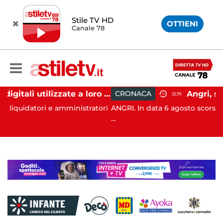
Stile TV HD
OTTIENI
Canale 78
Firme digitali utilizzate a loro insaputa: 9 indagati nel Vallo di Diano
CRONACA
11:39
amministratori
ANGRI. In data 6 agosto scorso, ad Angri (SA), i 
...