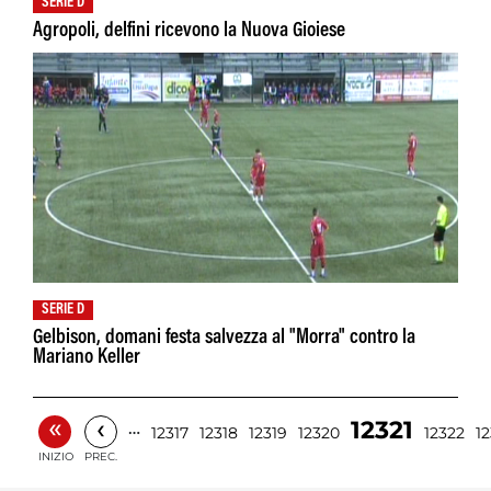
SERIE D
Agropoli, delfini ricevono la Nuova Gioiese
SERIE D
Gelbison, domani festa salvezza al "Morra" contro la
Mariano Keller
«
‹
12321
…
12317
12318
12319
12320
12322
1
INIZIO
PREC.