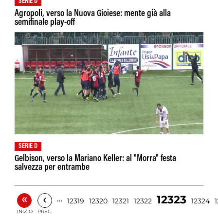
SERIE D
Agropoli, verso la Nuova Gioiese: mente già alla
semifinale play-off
SERIE D
Gelbison, verso la Mariano Keller: al "Morra" festa
salvezza per entrambe
«
‹
12323
…
12319
12320
12321
12322
12324
INIZIO
PREC.