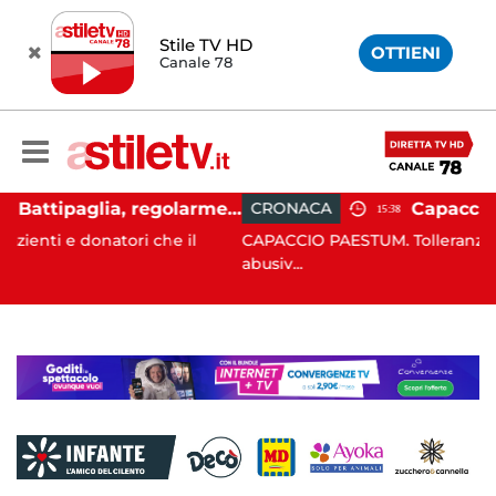
Stile TV HD
OTTIENI
Canale 78
Ospedale Battipaglia, regolarmente in funzione il Servizio Trasfusionale
CRONACA
15:38
atori che il
CAPACCIO PAESTUM. Tolleranza zero contro l
abusiv...