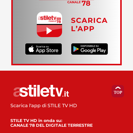
SCARICA
L’APP
Scarica l'app di STILE TV HD
STILE TV HD in onda su:
CANALE 78 DEL DIGITALE TERRESTRE