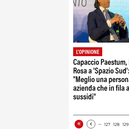
L'OPINIONE
Capaccio Paestum,
Rosa a 'Spazio Sud'
"Meglio una person
azienda che in fila a
sussidi"
«
‹
…
127
128
129