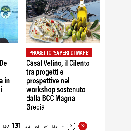
PROGETTO 'SAPERI DI MARE'
 De
Casal Velino, il Cilento
:
tra progetti e
a in
prospettive nel
i
workshop sostenuto
dalla BCC Magna
Grecia
»
›
131
…
130
132
133
134
135