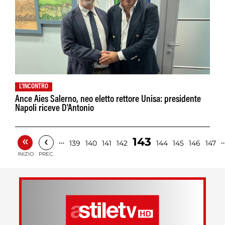
L'INCONTRO
Ance Aies Salerno, neo eletto rettore Unisa: presidente
Napoli riceve D'Antonio
«
‹
143
…
139
140
141
142
144
145
146
147
INIZIO
PREC.