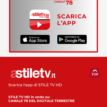
SCARICA
L’APP
Scarica l'app di STILE TV HD
STILE TV HD in onda su:
CANALE 78 DEL DIGITALE TERRESTRE