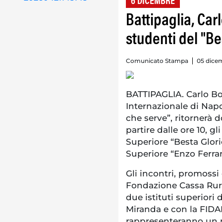
6 DICEMBRE
Battipaglia, Car
studenti del "Bes
Comunicato Stampa
05 dice
BATTIPAGLIA. Carlo B
Internazionale di Napol
che serve”, ritornerà 
partire dalle ore 10, gl
Superiore “Besta Glorio
Superiore “Enzo Ferrar
Gli incontri, promoss
Fondazione Cassa Rural
due istituti superiori 
Miranda e con la FIDAP
rappresenteranno un 