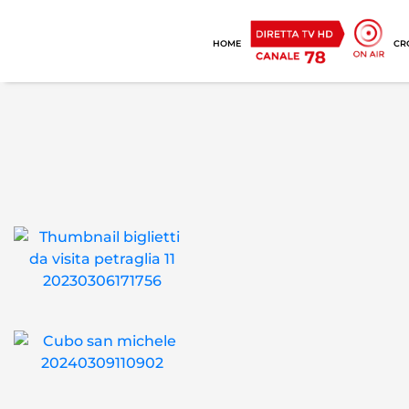
HOME
CR