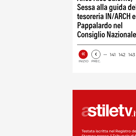
Sessa alla guida de
tesoreria IN/ARCH e
Pappalardo nel
Consiglio Nazional
«
‹
…
141
142
143
INIZIO
PREC.
Testata iscritta nel Registro de
Stampa presso il Tribunale di 