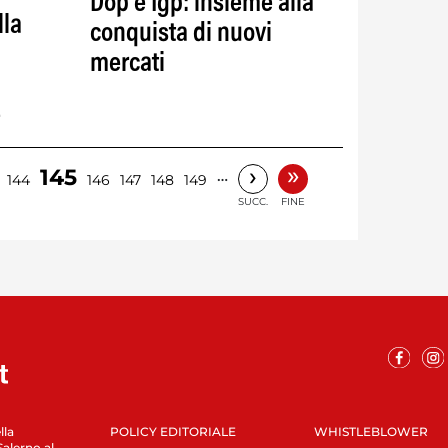
Dop e Igp: insieme alla
lla
conquista di nuovi
mercati
e
»
›
145
…
144
146
147
148
149
SUCC.
FINE
lla
POLICY EDITORIALE
WHISTLEBLOWER
Salerno al