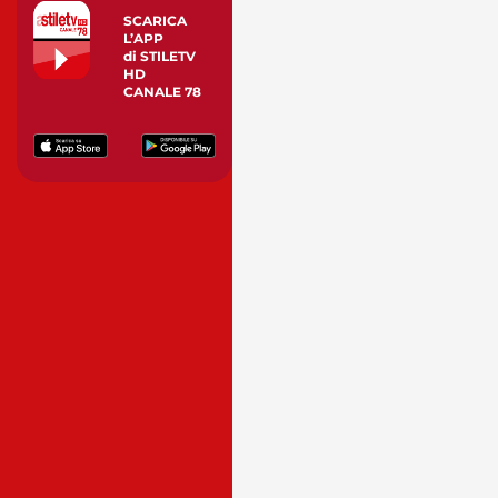
SCARICA
L’APP
di STILETV
HD
CANALE 78