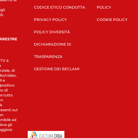
CODICE ETICO CONDOTTA
POLICY
gli
/o
PRIVACY POLICY
COOKIE POLICY
POLICY DIVERSITÀ
ERRESTRE
DICHIARAZIONE DI
TRASPARENZA
LETV è
a
GESTIONE DEI RECLAMI
ziale, di
dio/video,
i e
spositivo
zo di
 e tutto
on
 è
esenti sul
un
nibile ad
ora gli
aggiosi.