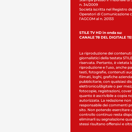
n. 34/2009
Società iscritta nel Registro de
Operatori di Comunicazione c
l’AGCOM al n. 20133
STILE TV HD in onda su:
CANALE 78 DEL DIGITALE T
La riproduzione dei contenuti
giornalistici della testata STI
riservata. Pertanto, è vietata l
riproduzione e l’uso, anche par
testi, fotografie, contenuti au
filmati, loghi, grafiche aziendal
pubblicitarie, con qualsiasi di
elettronico/digitale o per mez
fotocopie, registrazioni, cover
quanto è ascrivibile a copia n
autorizzata. La redazione non
responsabile dei commenti pr
sito. Non potendo esercitare 
controllo continuo resta dispo
eliminarli su segnalazione qual
stessi risultano offensivi e oltr