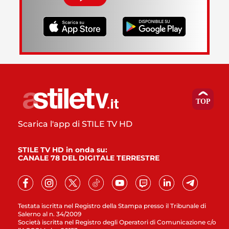
Scarica l'app di STILE TV HD
STILE TV HD in onda su:
CANALE 78 DEL DIGITALE TERRESTRE
Testata iscritta nel Registro della Stampa presso il Tribunale di
Salerno al n. 34/2009
Società iscritta nel Registro degli Operatori di Comunicazione c/o