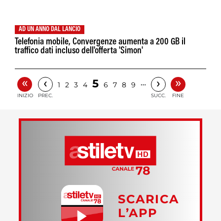
AD UN ANNO DAL LANCIO
Telefonia mobile, Convergenze aumenta a 200 GB il
traffico dati incluso dell'offerta 'Simon'
«
»
‹
›
5
…
1
2
3
4
6
7
8
9
INIZIO
PREC.
SUCC.
FINE
SCARICA
L’APP