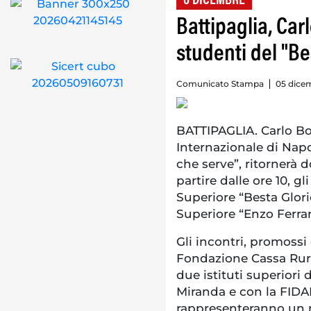
6 DICEMBRE
Battipaglia, Car
studenti del "Bes
Comunicato Stampa
05 dice
BATTIPAGLIA. Carlo B
Internazionale di Napol
che serve”, ritornerà 
partire dalle ore 10, gl
Superiore “Besta Glorio
Superiore “Enzo Ferrar
Gli incontri, promoss
Fondazione Cassa Rural
due istituti superiori 
Miranda e con la FIDAP
rappresenteranno un 