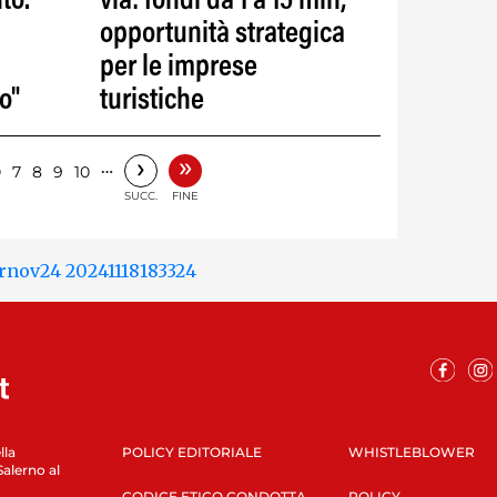
to.
via: fondi da 1 a 15 mln,
opportunità strategica
per le imprese
o"
turistiche
»
›
6
…
7
8
9
10
SUCC.
FINE
lla
POLICY EDITORIALE
WHISTLEBLOWER
Salerno al
CODICE ETICO CONDOTTA
POLICY