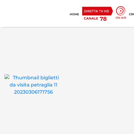
HOME
CR