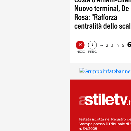
Costa d'Amalfi-Cilen
Nuovo terminal, De
Rosa: "Rafforza
centralità dello scal
«
‹
…
2
3
4
5
INIZIO
PREC.
Testata iscritta nel Registro de
Stampa presso il Tribunale di 
n. 34/2009