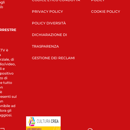
gli
/o
PRIVACY POLICY
COOKIE POLICY
POLICY DIVERSITÀ
ERRESTRE
DICHIARAZIONE DI
TRASPARENZA
LETV è
a
GESTIONE DEI RECLAMI
ziale, di
dio/video,
i e
spositivo
zo di
 e tutto
on
 è
esenti sul
un
nibile ad
ora gli
aggiosi.