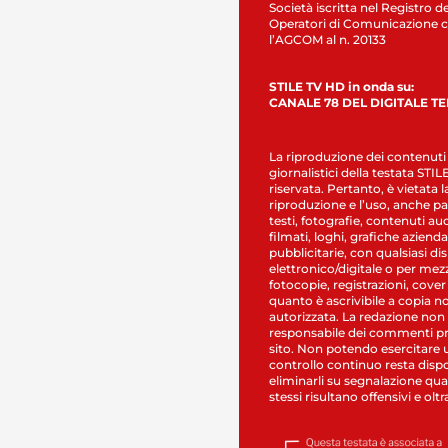
Società iscritta nel Registro de
Operatori di Comunicazione c
l’AGCOM al n. 20133
STILE TV HD in onda su:
CANALE 78 DEL DIGITALE T
La riproduzione dei contenuti
giornalistici della testata STI
riservata. Pertanto, è vietata l
riproduzione e l’uso, anche par
testi, fotografie, contenuti au
filmati, loghi, grafiche aziendal
pubblicitarie, con qualsiasi di
elettronico/digitale o per mez
fotocopie, registrazioni, cover
quanto è ascrivibile a copia n
autorizzata. La redazione non
responsabile dei commenti pr
sito. Non potendo esercitare 
controllo continuo resta dispo
eliminarli su segnalazione qual
stessi risultano offensivi e oltr