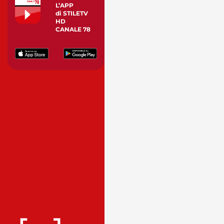
L’APP
di STILETV
HD
CANALE 78