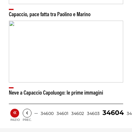
Capaccio, pace fatta tra Paolino e Marino
Neve a Capaccio Capoluogo: le prime immagini
«
‹
34604
…
34600
34601
34602
34603
34
INIZIO
PREC.