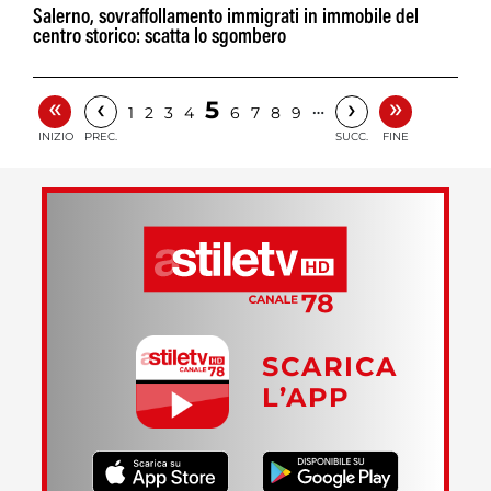
Salerno, sovraffollamento immigrati in immobile del
centro storico: scatta lo sgombero
«
»
‹
›
5
…
1
2
3
4
6
7
8
9
INIZIO
PREC.
SUCC.
FINE
SCARICA
L’APP