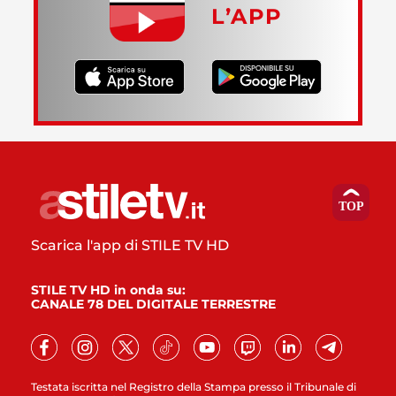
L’APP
Scarica l'app di STILE TV HD
STILE TV HD in onda su:
CANALE 78 DEL DIGITALE TERRESTRE
Testata iscritta nel Registro della Stampa presso il Tribunale di