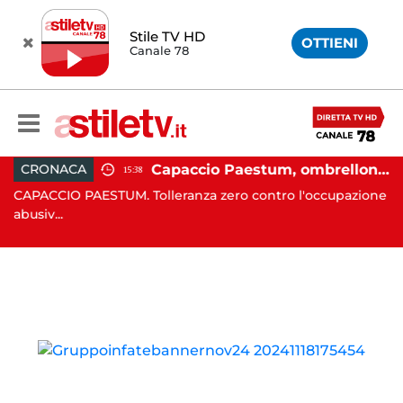
Stile TV HD
OTTIENI
Canale 78
 in moto nella notte: 19enne in prognosi riservata
Capaccio Paestum, ombrellone selvaggio: blitz della Municipale, sgomberate tutte le spiagge libere
CRONACA
15:38
in
CAPACCIO PAESTUM. Tolleranza zero contro l'occupazione
C
abusiv...
dr