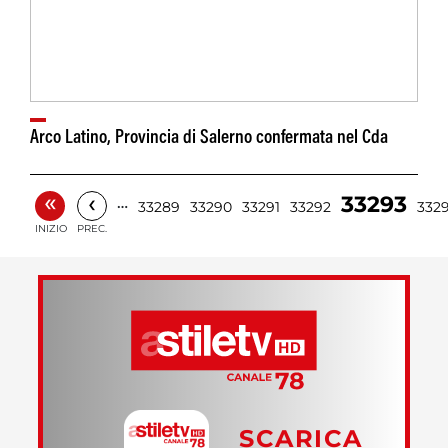
Arco Latino, Provincia di Salerno confermata nel Cda
«
‹
33293
…
33289
33290
33291
33292
332
INIZIO
PREC.
SCARICA