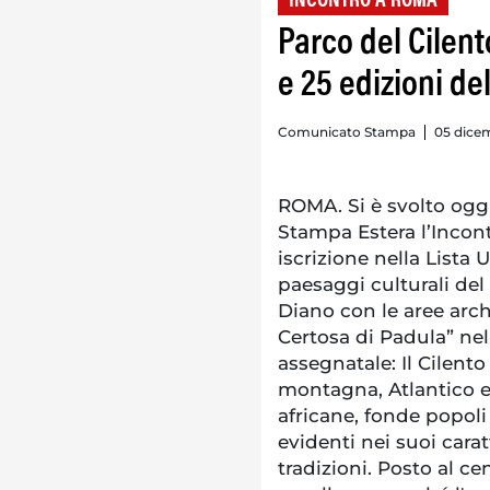
INCONTRO A ROMA
Parco del Cilent
e 25 edizioni d
Comunicato Stampa
05 dicem
ROMA. Si è svolto ogg
Stampa Estera l’Incont
iscrizione nella Lista
paesaggi culturali del
Diano con le aree arc
Certosa di Padula” nel
assegnatale: Il Cilento
montagna, Atlantico e 
africane, fonde popoli 
evidenti nei suoi caratt
tradizioni. Posto al ce