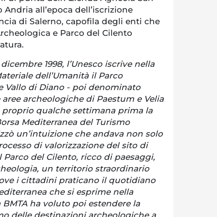
 Andria all’epoca dell’iscrizione
ncia di Salerno, capofila degli enti che
cheologica e Parco del Cilento
atura.
 dicembre 1998, l’Unesco iscrive nella
ateriale dell’Umanità il Parco
e Vallo di Diano - poi denominato
e aree archeologiche di Paestum e Velia
; proprio qualche settimana prima la
Borsa Mediterranea del Turismo
zzò un’intuizione che andava non solo
cesso di valorizzazione del sito di
 Parco del Cilento, ricco di paesaggi,
rcheologia, un territorio straordinario
e i cittadini praticano il quotidiano
editerranea che si esprime nella
La BMTA ha voluto poi estendere la
o delle destinazioni archeologiche a