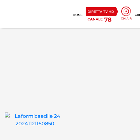
HOME
CR