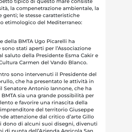
petto tipico di questo mare consiste
sità, la compenetrazione ambientale, la
e genti; le stesse caratteristiche
ato etimologico del Mediterraneo:
re della BMTA Ugo Picarelli ha
 sono stati aperti per l’Associazione
l saluto della Presidente Esma Cakir e
a Cultura Carmen del Vando Blanco.
ntro sono intervenuti il Presidente del
llo, che ha presentato le attività in
l Senatore Antonio Iannone, che ha
a BMTA sia una grande possibilità per
lento e favorire una rinascita della
’imprenditore del territorio Giuseppe
e attenzione dal critico d’arte Gillo
li dono di alcuni suoi disegni, divenuti
ini di punta dell’Azienda Agricola San