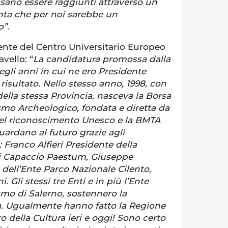
ano essere raggiunti attraverso un
enta che per noi sarebbe un
”.
ente del Centro Universitario Europeo
avello: “
La candidatura promossa dalla
egli anni in cui ne ero Presidente
isultato. Nello stesso anno, 1998, con
la stessa Provincia, nasceva la Borsa
smo Archeologico, fondata e diretta da
uel riconoscimento Unesco e la BMTA
ardano al futuro grazie agli
 Franco Alfieri Presidente della
di Capaccio Paestum, Giuseppe
dell’Ente Parco Nazionale Cilento,
. Gli stessi tre Enti e in più l’Ente
ismo di Salerno, sostennero la
a. Ugualmente hanno fatto la Regione
o della Cultura ieri e oggi! Sono certo