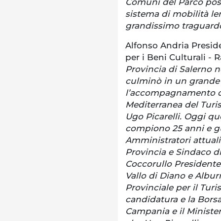
Comuni del Parco poss
sistema di mobilità l
grandissimo traguardo
Alfonso Andria Presid
per i Beni Culturali - R
Provincia di Salerno n
culminò in un grande r
l’accompagnamento del
Mediterranea del Turi
Ugo Picarelli. Oggi q
compiono 25 anni e gu
Amministratori attuali:
Provincia e Sindaco 
Coccorullo Presidente 
Vallo di Diano e Alburni
Provinciale per il Tur
candidatura e la Bors
Campania e il Minister