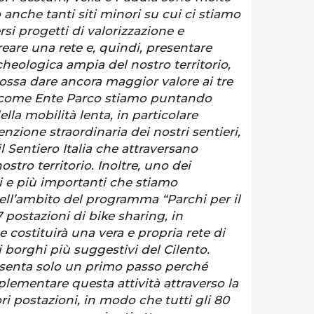
anche tanti siti minori su cui ci stiamo
rsi progetti di valorizzazione e
reare una rete e, quindi, presentare
rcheologica ampia del nostro territorio,
ossa dare ancora maggior valore ai tre
re, come Ente Parco stiamo puntando
la mobilità lenta, in particolare
zione straordinaria dei nostri sentieri,
l Sentiero Italia che attraversano
stro territorio. Inoltre, uno dei
i e più importanti che stiamo
ll’ambito del programma “Parchi per il
 postazioni di bike sharing, in
e costituirà una vera e propria rete di
i borghi più suggestivi del Cilento.
esenta solo un primo passo perché
lementare questa attività attraverso la
ori postazioni, in modo che tutti gli 80