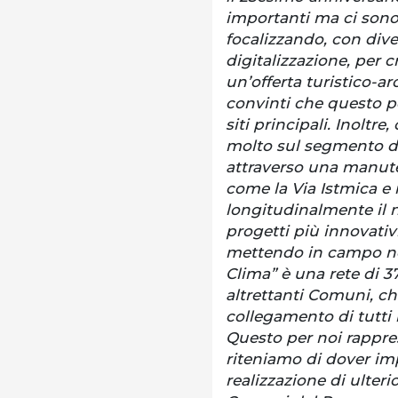
importanti ma ci sono 
focalizzando, con dive
digitalizzazione, per c
un’offerta turistico-a
convinti che questo p
siti principali. Inolt
molto sul segmento del
attraverso una manuten
come la Via Istmica e i
longitudinalmente il no
progetti più innovativ
mettendo in campo ne
Clima” è una rete di 37
altrettanti Comuni, ch
collegamento di tutti 
Questo per noi rappr
riteniamo di dover imp
realizzazione di ulteri