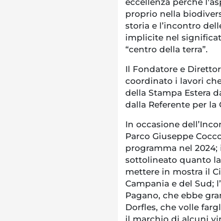
eccellenza perché l'as
proprio nella biodiver
storia e l’incontro dell
implicite nel signific
“centro della terra”.
Il Fondatore e Diretto
coordinato i lavori che
della Stampa Estera da
dalla Referente per l
In occasione dell’Inco
Parco Giuseppe Coccoru
programma nel 2024; i
sottolineato quanto l
mettere in mostra il Ci
Campania e del Sud; l
Pagano, che ebbe grand
Dorfles, che volle farg
il marchio di alcuni v