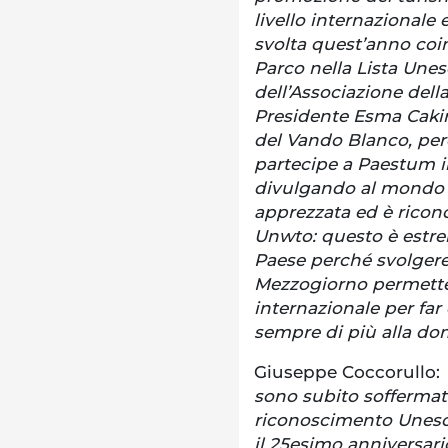
livello internazionale
svolta quest’anno coin
Parco nella Lista Unes
dell’Associazione dell
Presidente Esma Cakir
del Vando Blanco, per
partecipe a Paestum in
divulgando al mondo l
apprezzata ed è ricon
Unwto: questo è estr
Paese perché svolgere
Mezzogiorno permette 
internazionale per far 
sempre di più alla do
Giuseppe Coccorullo:
sono subito soffermat
riconoscimento Unesco
il 25esimo anniversar